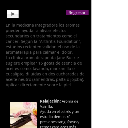
Regresar
En la medicina integradora los aromas
pueden ayudar a aliviar efectos
secundarios en tratamientos como el
cáncer.
Según la "Arthritis Foundation",
estudios recienten validan el uso de la
aromaterapia para calmar el dolor.
La clínica aromaterapeuta Jane Buckle
sugiere emplear 15 gotas de esencia de
aceites como: lavanda, manzanilla o
eucalipto; diluidas en dos cucharadas de
aceite neutro (almendras, palta o jojoba).
Aplicar directamente sobre la piel.
Relajación:
Aroma de
Vainilla.
Ayuda en el estrés y un
estudio demostró
presiones sanguíneas y
ritmos cardiacos más