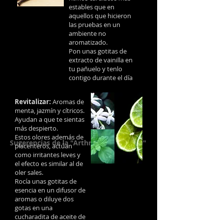
estables que en
aquellos que hicieron
las pruebas en un
ambiente no
aromatizado.
Pon unas gotitas de
extracto de vainilla en
tu pañuelo y tenlo
contigo durante el día
Revitalizar:
Aromas de
menta, jazmín y cítricos.
Ayudan a que te sientas
más despierto.
Estos olores además de
Sugerencias de la "Arthritis Foundation"
placenteros, actúan
como irritantes leves y
el efecto es similar al de
oler sales.
Rocía unas gotitas de
esencia en un difusor de
aromas o diluye dos
gotas en una
cucharadita de aceite de