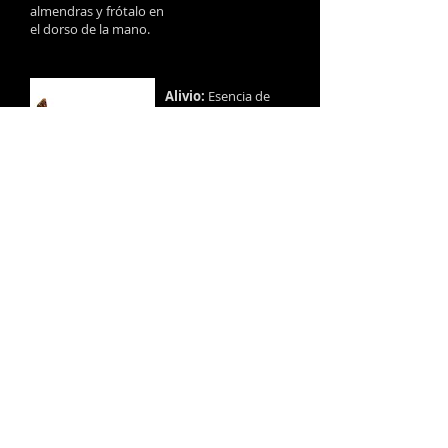
almendras y frótalo en
el dorso de la mano.
Alivio:
Esencia de
manzana verde. El
olor a manzanas
verdes disminuye la
intensidad y la
duración de una
migraña (parece
que reduce las
contracciones
musculares) y
puede tener un
efecto similar en el
dolor articular.
Para aliviar el dolor,
además de
consumir una
manzana verde
entre comidas,
báñete con sales de
baño con esencia